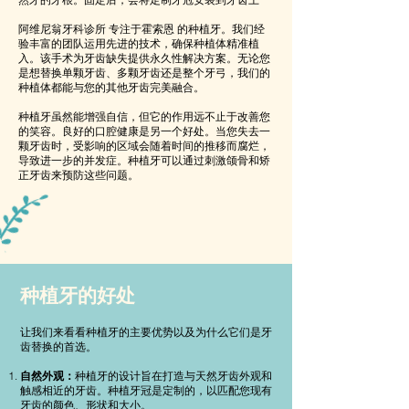
阿维尼翁牙科诊所 专注于霍索恩 的种植牙。我们经
验丰富的团队运用先进的技术，确保种植体精准植
入。该手术为牙齿缺失提供永久性解决方案。无论您
是想替换单颗牙齿、多颗牙齿还是整个牙弓，我们的
种植体都能与您的其他牙齿完美融合。
种植牙虽然能增强自信，但它的作用远不止于改善您
的笑容。良好的口腔健康是另一个好处。当您失去一
颗牙齿时，受影响的区域会随着时间的推移而腐烂，
导致进一步的并发症。种植牙可以通过刺激颌骨和矫
正牙齿来预防这些问题。
种植牙的好处
让我们来看看种植牙的主要优势以及为什么它们是牙
齿替换的首选。
自然外观：
种植牙的设计旨在打造与天然牙齿外观和
触感相近的牙齿。种植牙冠是定制的，以匹配您现有
牙齿的颜色、形状和大小。