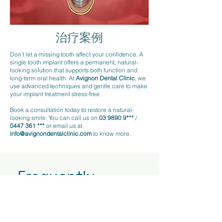
​治疗案例
Don’t let a missing tooth affect your confidence. A
single tooth implant offers a permanent, natural-
looking solution that supports both function and
long-term oral health. At
Avignon Dental Clinic
, we
use advanced techniques and gentle care to make
your implant treatment stress-free.
Book a consultation today to restore a natural-
looking smile. You can call us on
03 9890 9***
/
0447 361 ***
or email us at
info@avignondentalclinic.com
to know more.
Frequently
asked questions