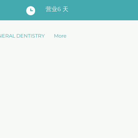
营业6 天
NERAL DENTISTRY
More