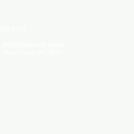
tact Us
​809 Glenferrie Road,
Hawthorn, VIC 3122
座机：03 9890 9641