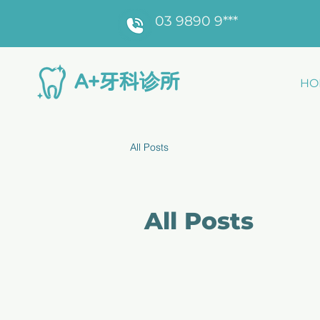
03 9890 9***
​A+牙科诊所
HO
All Posts
All Posts