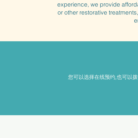
experience, we provide afford
or other restorative treatments
e
​您可以选择在线预约,也可以拨