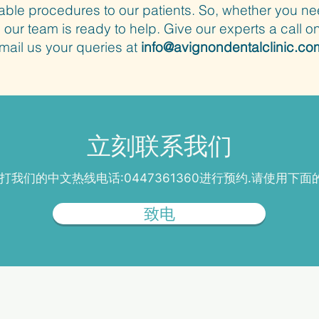
able procedures to our patients. So, whether you n
, our team is ready to help. Give our experts a call o
mail us your queries at
info@avignondentalclinic.co
​立刻联系我们
打我们的中文热线电话:0447361360进行预约.请使用
致电