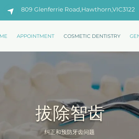
809 Glenferrie Road,Hawthorn,VIC3122
ME
APPOINTMENT
COSMETIC DENTISTRY
GE
​拔除智齿
纠正和预防牙齿问题