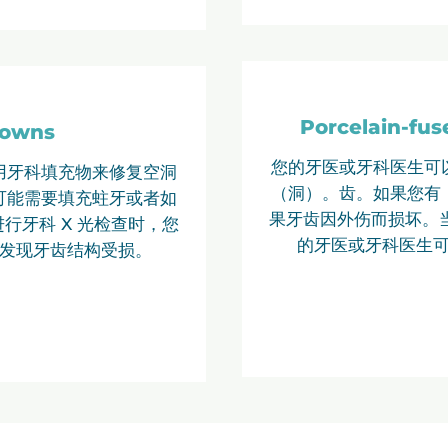
Porcelain-fus
rowns
您的牙医或牙科医生可
用牙科填充物来修复空洞
（洞）。
齿
。如果您有
可能需要填充
蛀牙
或者如
果牙齿因外伤而损坏。当
行牙科 X 光检查时，您
的牙医或牙科医生
发现牙齿结构受损。