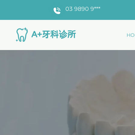
03 9890 9***
​A+牙科诊所
HO