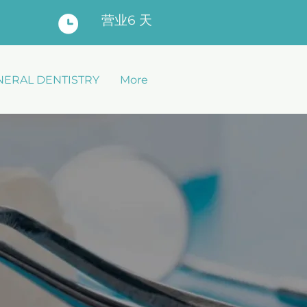
营业6 天
NERAL DENTISTRY
More